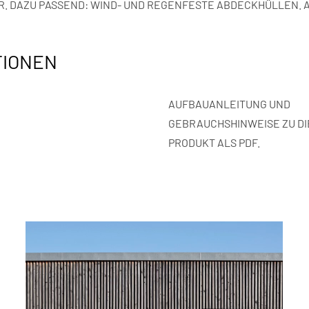
DAZU PASSEND: WIND- UND REGENFESTE ABDECKHÜLLEN. AL
TIONEN
AUFBAUANLEITUNG UND
GEBRAUCHSHINWEISE ZU D
PRODUKT ALS PDF.