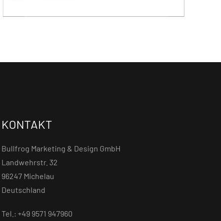
KONTAKT
Bullfrog Marketing & Design GmbH
Landwehrstr. 32
96247 Michelau
Deutschland
Tel.: +49 9571 947960