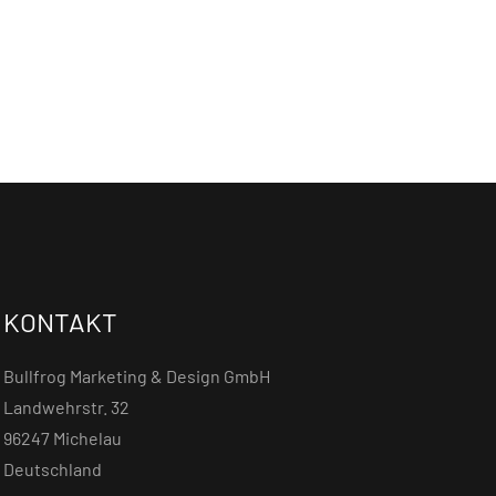
KONTAKT
Bullfrog Marketing & Design GmbH
Landwehrstr. 32
96247 Michelau
Deutschland